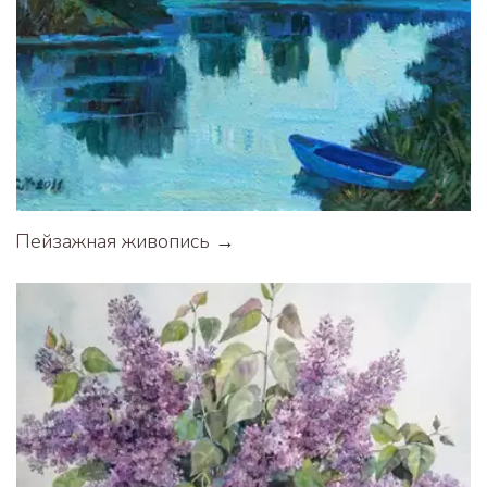
Пейзажная живопись
 →