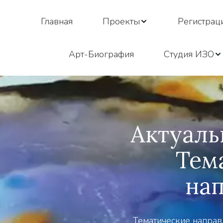
Главная
Проекты
Регистрац
Арт-Биография
Cтудия ИЗО
Актуаль
Тем
на
Тематические направ