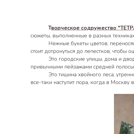
 Т
ворческое содружество "ТЕТ
сюжеты, выполненные в разных техниках 
            Нежные букеты цветов, переносящие зрителей в волшебство воображения, где ощущается чудесный аромат и кажется, что 
стоит дотронуться до лепестков, чтобы о
            Это городские улицы, дома и дворики , утопающие в зелени и манящие прогуляться, любуясь окружением и такими 
привычными пейзажами средней полосы 
            Это тишина хвойного леса, утренние дымки над озером и фантазийные цветы, украшающие пастораль. Но не стоит забывать, что 
все-таки наступит пора, когда в Москву 