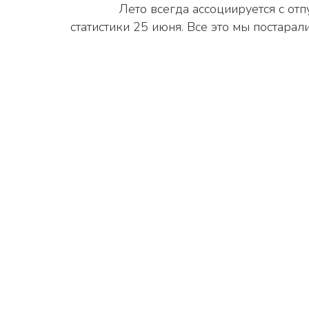
              Лето всегда ассоциируется с отпуском, отдыхом и путешествиями. А еще с Днем защиты детей 1 июня и, конечно же, с Днем 
статистики 25 июня. Все это мы постарал