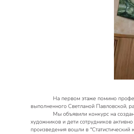
               На первом этаже помимо профессиональных иллюстраций Евгении Суворвой для детсткой книги и портрета девочки, 
выполненного Светланой Павловской, ра
               Мы объявили конкурс на создание произведений на тему статистики. В прошлом году откликнулось много профессиональных 
художников и дети сотрудников активно 
произведения вошли в "Статистический к