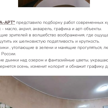
РА-АРТ"
 представило подборку работ современных худ
- масло, акрил, акварель, графика и арт-объекты. 
щутить их шелковистую податливость и хрупкость. 
России. 
вернется осень, изменит колорит и обнажит графику д