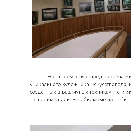
            На втором этаже представлена мини-персональная выставка Заслуженного художника России - Елены Болотских - 
уникального художника, искусствоведа, 
созданных в различных техниках и стилях
экспериментальные объемные арт-объект