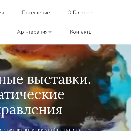
ия
Посещение
О Галерее
Арт-терапия
Контакты
ные выставки. 
атические 
правления
ления экспозиций удобно разделены 