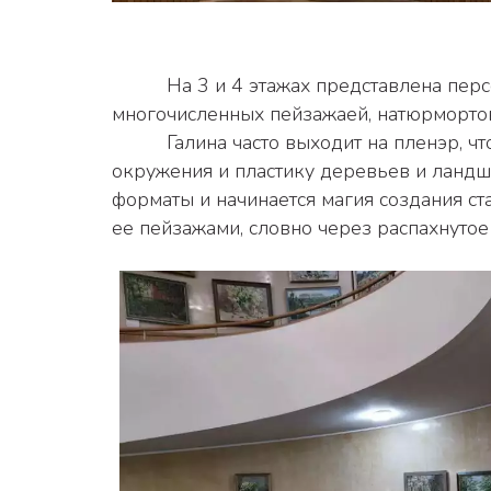
          На 3 и 4 этажах представлена персональная выставка Галины Суховой - талантливого московского художника-реалиста, автора 
многочисленных пейзажаей, натюрмортов
          Галина часто выходит на пленэр, чтобы с натуры запечатлеть состояния погоды, отблески воды, цветовые и тональные нюансы 
окружения и пластику деревьев и ландш
форматы и начинается магия создания ста
ее пейзажами, словно через распахнутое